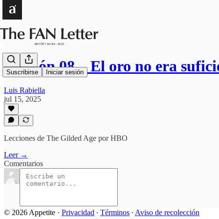
Edición 08 – El oro no era sufici
Suscribirse
Iniciar sesión
Luis Rabiella
jul 15, 2025
Lecciones de The Gilded Age por HBO
Leer →
Comentarios
© 2026 Appetite
·
Privacidad
∙
Términos
∙
Aviso de recolección