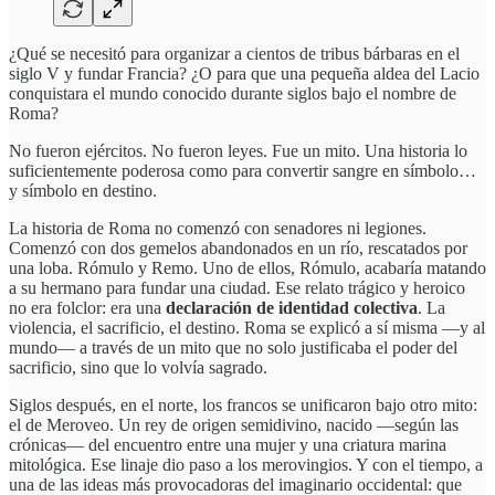
¿Qué se necesitó para organizar a cientos de tribus bárbaras en el
siglo V y fundar Francia? ¿O para que una pequeña aldea del Lacio
conquistara el mundo conocido durante siglos bajo el nombre de
Roma?
No fueron ejércitos. No fueron leyes. Fue un mito. Una historia lo
suficientemente poderosa como para convertir sangre en símbolo…
y símbolo en destino.
La historia de Roma no comenzó con senadores ni legiones.
Comenzó con dos gemelos abandonados en un río, rescatados por
una loba. Rómulo y Remo. Uno de ellos, Rómulo, acabaría matando
a su hermano para fundar una ciudad. Ese relato trágico y heroico
no era folclor: era una
declaración de identidad colectiva
. La
violencia, el sacrificio, el destino. Roma se explicó a sí misma —y al
mundo— a través de un mito que no solo justificaba el poder del
sacrificio, sino que lo volvía sagrado.
Siglos después, en el norte, los francos se unificaron bajo otro mito:
el de Meroveo. Un rey de origen semidivino, nacido —según las
crónicas— del encuentro entre una mujer y una criatura marina
mitológica. Ese linaje dio paso a los merovingios. Y con el tiempo, a
una de las ideas más provocadoras del imaginario occidental: que